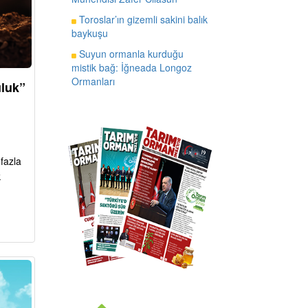
Toroslar’ın gizemli sakini balık
baykuşu
Suyun ormanla kurduğu
mistik bağ: İğneada Longoz
Ormanları
uluk”
fazla
k