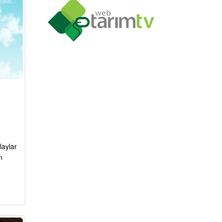
laylar
n