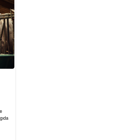
e
 gıda