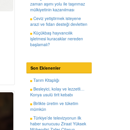
zaman aşımı yolu ile taşınmaz
mülkiyetinin kazanılması
Ceviz yetiştirmek isteyene
arazi ve fidan desteği devletten
Küçükbaş hayvancılık
işletmesi kuracaklar nereden
başlamalı?
Son Eklenenler
Tarım Kitaplığı
Besleyici, kolay ve lezzetli…
Konya usulü tirit kebabı
Birlikte üretim ve tüketim
mümkün
Türkiye’de televizyonun ilk
haber sunucusu Ziraat Yüksek
Mühendisi Zafer Cilasun