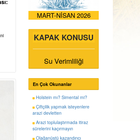
sı:
MART-NİSAN 2026
KAPAK KONUSU
ni
Su Verimliliği
En Çok Okunanlar
Holstein mı? Simental mi?
Çiftçilik yapmak isteyenlere
arazi devletten
Arazi toplulaştırmada itiraz
sürelerini kaçırmayın
Olağanüstü kazandırıcı