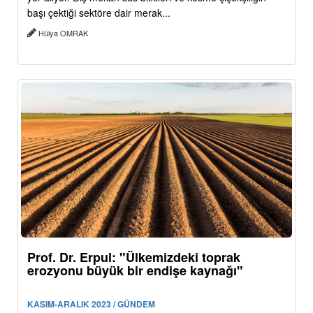
başı çektiği sektöre dair merak...
Hülya OMRAK
Prof. Dr. Erpul: "Ülkemizdeki toprak
erozyonu büyük bir endişe kaynağı"
KASIM-ARALIK 2023 / GÜNDEM