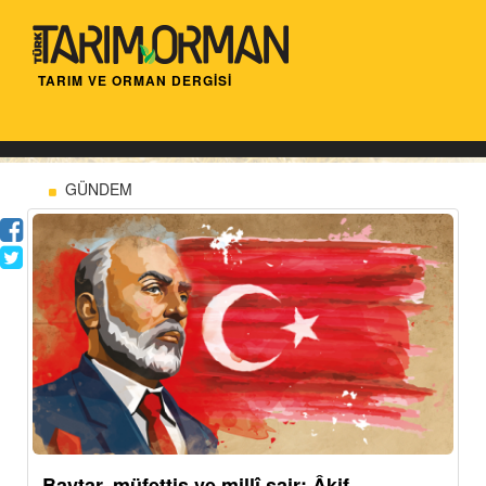
TARIM VE ORMAN DERGİSİ
GÜNDEM
Baytar, müfettiş ve millî şair: Âkif