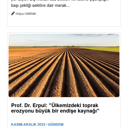
başı çektiği sektöre dair merak...
Hülya OMRAK
Prof. Dr. Erpul: "Ülkemizdeki toprak
erozyonu büyük bir endişe kaynağı"
KASIM-ARALIK 2023 / GÜNDEM