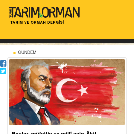
TARIM VE ORMAN DERGİSİ
GÜNDEM
Baytar, müfettiş ve millî şair: Âkif