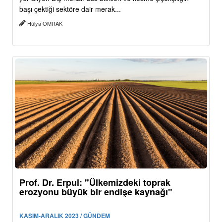
başı çektiği sektöre dair merak...
Hülya OMRAK
Prof. Dr. Erpul: "Ülkemizdeki toprak
erozyonu büyük bir endişe kaynağı"
KASIM-ARALIK 2023 / GÜNDEM