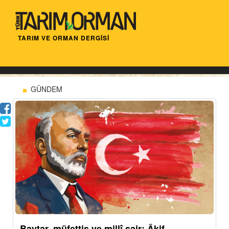
TARIM VE ORMAN DERGİSİ
GÜNDEM
Baytar, müfettiş ve millî şair: Âkif