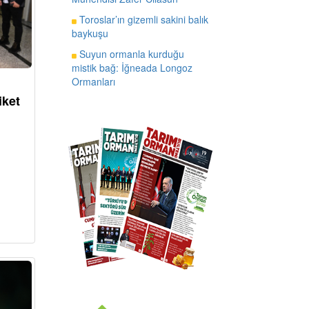
Toroslar’ın gizemli sakini balık
baykuşu
Suyun ormanla kurduğu
mistik bağ: İğneada Longoz
Ormanları
iket