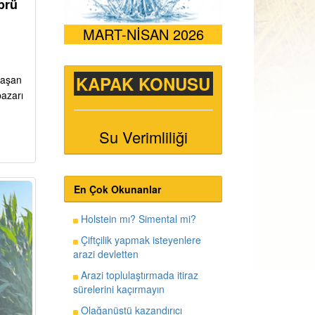
prü
MART-NİSAN 2026
KAPAK KONUSU
ı aşan
pazarı
Su Verimliliği
En Çok Okunanlar
Holstein mı? Simental mi?
Çiftçilik yapmak isteyenlere
arazi devletten
Arazi toplulaştırmada itiraz
sürelerini kaçırmayın
Olağanüstü kazandırıcı