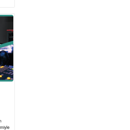
n
miyle