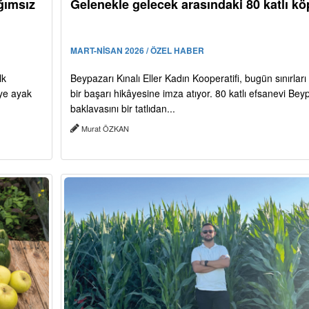
ğımsız
Gelenekle gelecek arasındaki 80 katlı kö
MART-NİSAN 2026 / ÖZEL HABER
lk
Beypazarı Kınalı Eller Kadın Kooperatifi, bugün sınırlar
iye ayak
bir başarı hikâyesine imza atıyor. 80 katlı efsanevi Bey
baklavasını bir tatlıdan...
Murat ÖZKAN