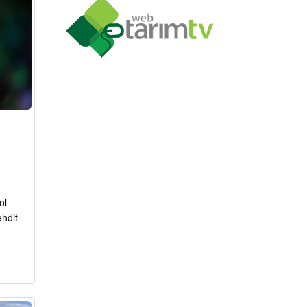
ol
ehdit