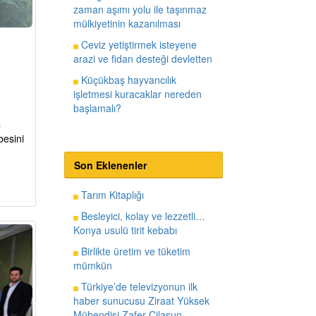
zaman aşımı yolu ile taşınmaz
mülkiyetinin kazanılması
Ceviz yetiştirmek isteyene
arazi ve fidan desteği devletten
Küçükbaş hayvancılık
işletmesi kuracaklar nereden
başlamalı?
a
besini
Son Eklenenler
Tarım Kitaplığı
Besleyici, kolay ve lezzetli…
Konya usulü tirit kebabı
Birlikte üretim ve tüketim
mümkün
Türkiye’de televizyonun ilk
haber sunucusu Ziraat Yüksek
Mühendisi Zafer Cilasun