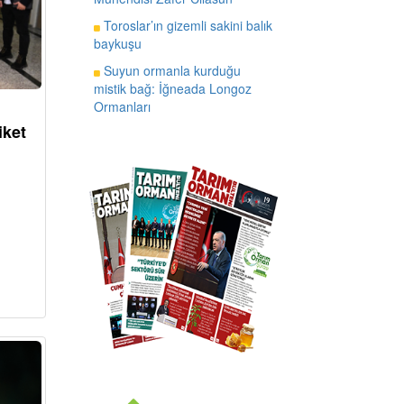
Toroslar’ın gizemli sakini balık
baykuşu
Suyun ormanla kurduğu
mistik bağ: İğneada Longoz
Ormanları
iket