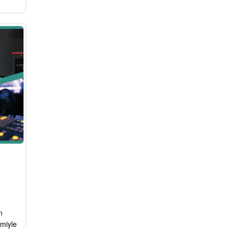
n
miyle