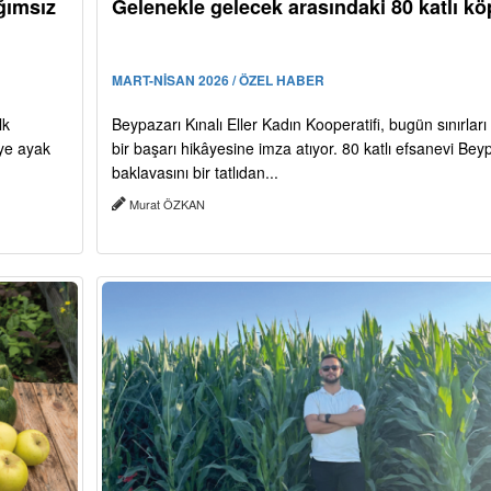
ğımsız
Gelenekle gelecek arasındaki 80 katlı kö
MART-NİSAN 2026 / ÖZEL HABER
lk
Beypazarı Kınalı Eller Kadın Kooperatifi, bugün sınırlar
iye ayak
bir başarı hikâyesine imza atıyor. 80 katlı efsanevi Bey
baklavasını bir tatlıdan...
Murat ÖZKAN