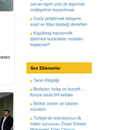
zaman aşımı yolu ile taşınmaz
mülkiyetinin kazanılması
Ceviz yetiştirmek isteyene
arazi ve fidan desteği devletten
Küçükbaş hayvancılık
işletmesi kuracaklar nereden
başlamalı?
a
besini
Son Eklenenler
Tarım Kitaplığı
Besleyici, kolay ve lezzetli…
Konya usulü tirit kebabı
Birlikte üretim ve tüketim
mümkün
Türkiye’de televizyonun ilk
haber sunucusu Ziraat Yüksek
Mühendisi Zafer Cilasun