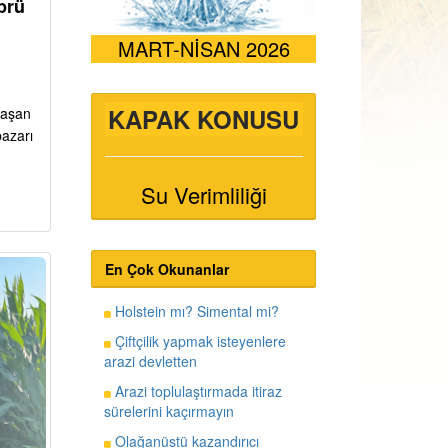
prü
MART-NİSAN 2026
KAPAK KONUSU
ı aşan
pazarı
Su Verimliliği
En Çok Okunanlar
Holstein mı? Simental mi?
Çiftçilik yapmak isteyenlere
arazi devletten
Arazi toplulaştırmada itiraz
sürelerini kaçırmayın
Olağanüstü kazandırıcı