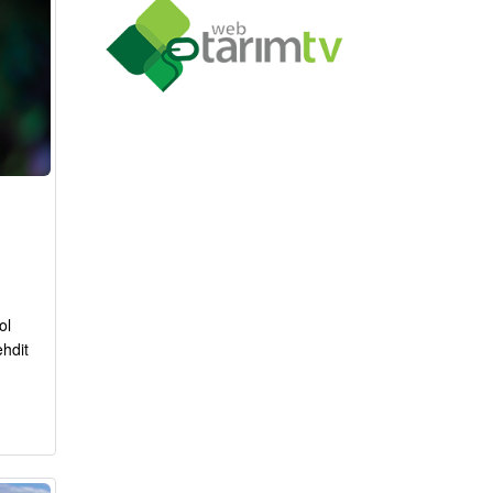
ol
ehdit