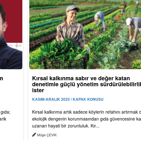
ım
Kırsal kalkınma sabır ve değer katan
denetimle güçlü yönetim sürdürülebilirli
ister
KASIM-ARALIK 2025 / KAPAK KONUSU
 gıda;
Kırsal kalkınma artık sadece köylerin refahını artırmak d
arik
ekolojik dengenin korunmasından gıda güvencesine k
uzanan hayati bir zorunluluk. Kır...
Müge ÇEVİK