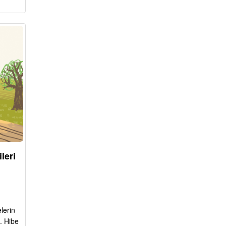
leri
lerin
. Hibe