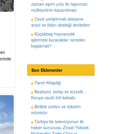
zaman aşımı yolu ile taşınmaz
mülkiyetinin kazanılması
Ceviz yetiştirmek isteyene
arazi ve fidan desteği devletten
Küçükbaş hayvancılık
işletmesi kuracaklar nereden
başlamalı?
nen
berinde
Son Eklenenler
Tarım Kitaplığı
Besleyici, kolay ve lezzetli…
Konya usulü tirit kebabı
Birlikte üretim ve tüketim
mümkün
Türkiye’de televizyonun ilk
haber sunucusu Ziraat Yüksek
Mühendisi Zafer Cilasun