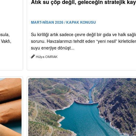
Atık su çöp değil, geleceğin stratejik ka
MART-NİSAN 2026 / KAPAK KONUSU
usula,
Su kirliliği artık sadece çevre değil bir gıda ve halk sağlı
Vakfı,
sorunu. Havzalarımızı tehdit eden “yeni nesil” kirleticileri
suyu enerjiye dönüşt...
Hülya OMRAK