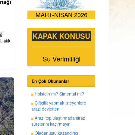
ynağı
MART-NİSAN 2026
KAPAK KONUSU
ğı
, atık
Su Verimliliği
En Çok Okunanlar
Holstein mı? Simental mi?
Çiftçilik yapmak isteyenlere
arazi devletten
Arazi toplulaştırmada itiraz
sürelerini kaçırmayın
Olağanüstü kazandırıcı