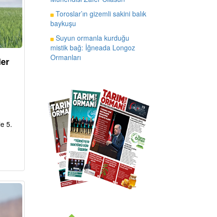
Toroslar’ın gizemli sakini balık
baykuşu
Suyun ormanla kurduğu
mistik bağ: İğneada Longoz
Ormanları
ler
e 5.