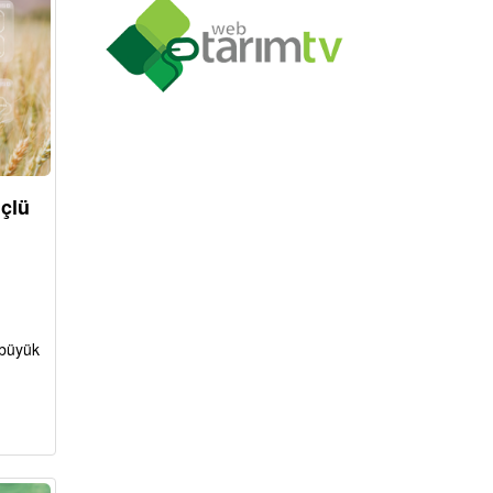
üçlü
 büyük