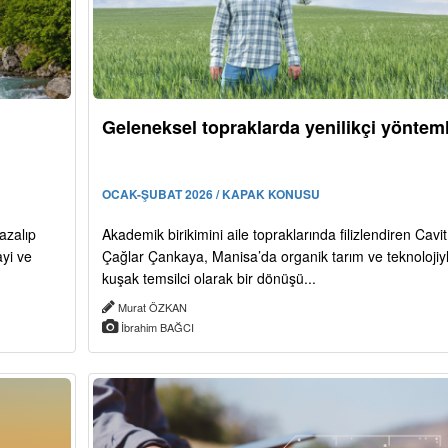
Geleneksel topraklarda yenilikçi yöntem
OCAK-ŞUBAT 2026 / KAPAK KONUSU
 azalıp
Akademik birikimini aile topraklarında filizlendiren Cavit
ayi ve
Çağlar Çankaya, Manisa’da organik tarım ve teknolojiyl
kuşak temsilci olarak bir dönüşü...
Murat ÖZKAN
İbrahim BAĞCI