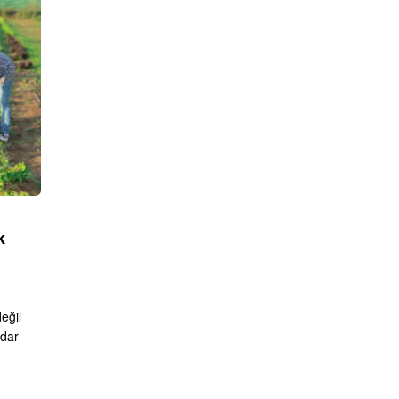
k
eğil
adar